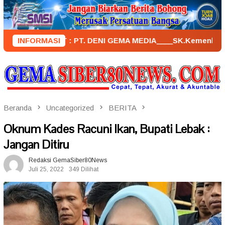
Loncat
ke
konten
ENERBIT : PT. DENI GEMA MEDIA____SK.KemenkumHam : AHU – 
INFORMASI
Beranda
Uncategorized
BERITA
Oknum Kades Racuni Ikan, Bupati Lebak :
Jangan Ditiru
Redaksi GemaSiber80News
Juli 25, 2022
349 Dilihat