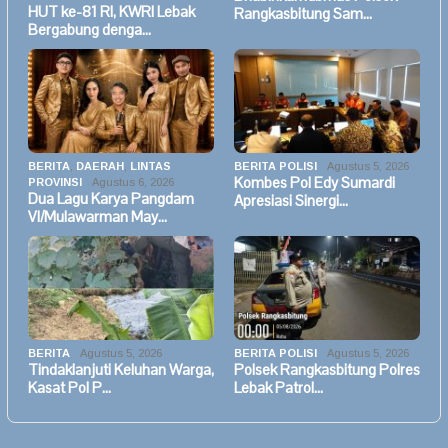
HUT ke-81 RI, KWRI Lebak
Rangkasbitung Sam…
Bergabung denga…
BERITA
,
DAERAH
,
LINTAS
BERITA POLISI
Agustus 5, 2026
Kombes Pol Edy Sumardi
PROVINSI
Agustus 6, 2026
Dua Lagu Karya Pangdam
Apresiasi Sinergi…
VI/Mulawarman May…
BERITA
Agustus 5, 2026
BERITA POLISI
Agustus 5, 2026
Tindaklanjuti Keluhan Warga,
Polsek Rangkasbitung Polres
Kasat Pol P…
Lebak Patrol…