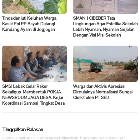
Tindaklanjuti Keluhan Warga,
SMAN 1 CIBEBER Tata
Kasat Pol PP Bayah Datangi
Lingkungan Agar Estetika Sekolah
Kandang Ayam di Jogjogan
Lebih Nyaman, Nyaman Sejalan
Dengan Visi Misi Sekolah
SMSI Lebak Gelar Raker
Warga dan Aktivis Apresiasi
Sekaligus Membentuk POKJA
Dimulainya Normalisasi Sungai
NEWSROOM JAGA DESA, Kejar
Cidikit oleh PT SBJ
Koordinasi Sampai Tingkat Desa
Tinggalkan Balasan
Alamat email Anda tidak akan dipublikasikan.
Ruas yang wajib ditandai
*