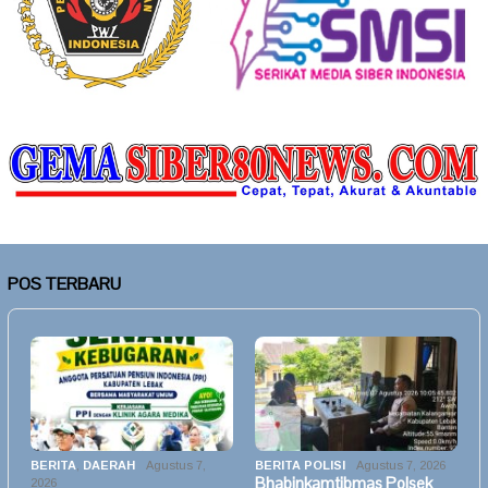
POS TERBARU
BERITA
,
DAERAH
Agustus 7,
BERITA POLISI
Agustus 7, 2026
Bhabinkamtibmas Polsek
2026